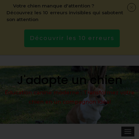
Votre chien manque d'attention ?
Découvrez les 10 erreurs invisibles qui sabotent
son attention
Découvrir les 10 erreurs
J'adopte un chien
Éducation canine moderne : Transformez votre
chien en un compagnon idéal
Toggle 