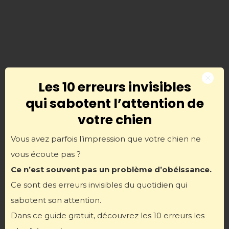
Sac en bandoulière
Les 10 erreurs invisibles
Poids maximum supporté : 4 kg
qui sabotent l’attention de
Taille : 38.1 x 25.4 x 12.7 cm (selon une photo, les
votre chien
dimensions dans la description semblent
étranges)
Vous avez parfois l’impression que votre chien ne
Particularité : Le chien a le corps dans le sac,
vous écoute pas ?
avec la tête à l’extérieur.
Ce n’est souvent pas un problème d’obéissance.
Ce sont des erreurs invisibles du quotidien qui
sabotent son attention.
Dans ce guide gratuit, découvrez les 10 erreurs les