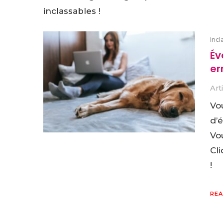
inclassables !
Incl
Év
er
Art
Vo
d’
Vou
Cl
!
REA