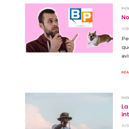
Incl
No
Vid
Pe
qu
avi
REA
Incl
La
in
Art