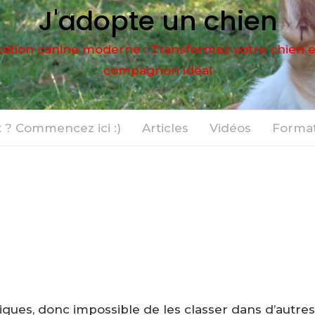
J'adopte un chien
ation canine moderne : Transformez votre chien 
compagnon idéal
 ? Commencez ici :)
Articles
Vidéos
Format
ques, donc impossible de les classer dans d’autres 