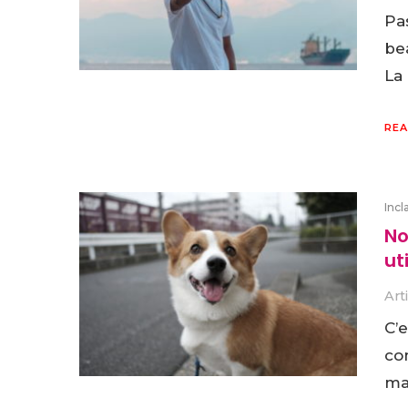
Pas
bea
La 
REA
Incl
No
ut
Art
C’
co
ma