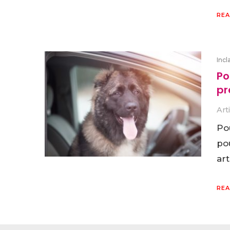
REA
Incl
Po
pr
Art
Po
po
ar
REA