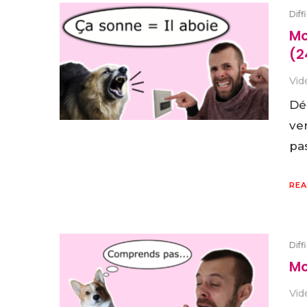
Diff
Mo
(2
Vid
Dé
ve
pa
REA
Diff
Mo
Vid