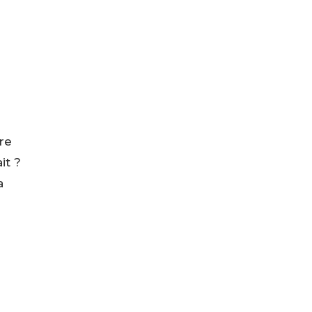
re
it ?
a