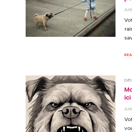
Art
Vot
ra
sa
REA
Diff
Mo
ici
Art
Vot
vou