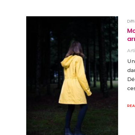
Diff
Mo
ar
Art
Un 
dan
Dé
ce
REA