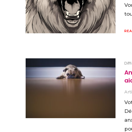
Vo
tou
REA
Diff
An
ai
Art
Vo
Déc
anx
pou