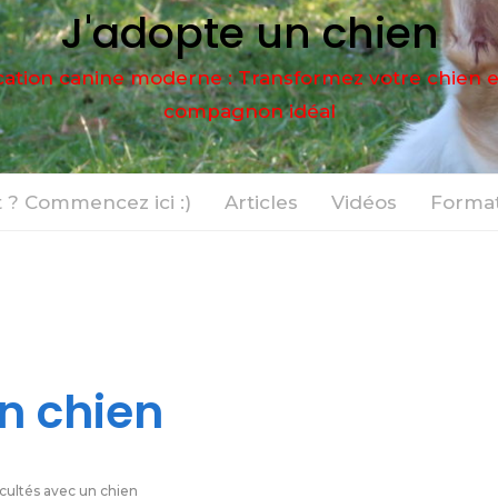
J'adopte un chien
ation canine moderne : Transformez votre chien 
compagnon idéal
 ? Commencez ici :)
Articles
Vidéos
Format
un chien
icultés avec un chien