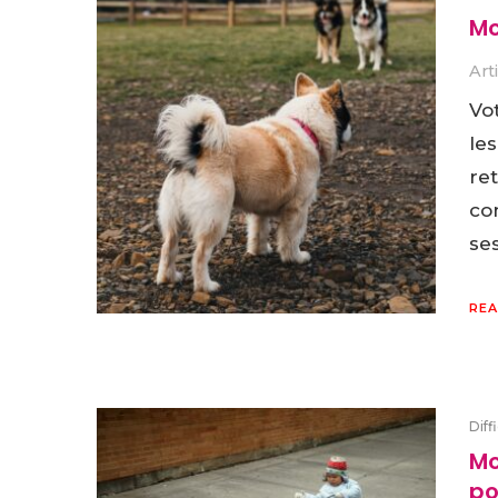
Mo
Art
Vo
les
re
co
se
REA
Diff
Mo
po