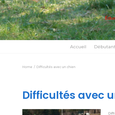
Éduc
Accueil
Débutant
Home
Difficultés avec un chien
Difficultés avec 
Diff