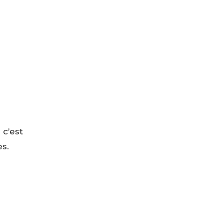
 c’est
s.