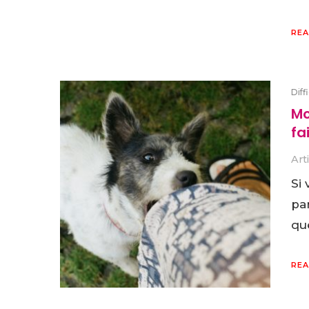
REA
Diff
Mo
fa
Art
Si
pa
que
REA