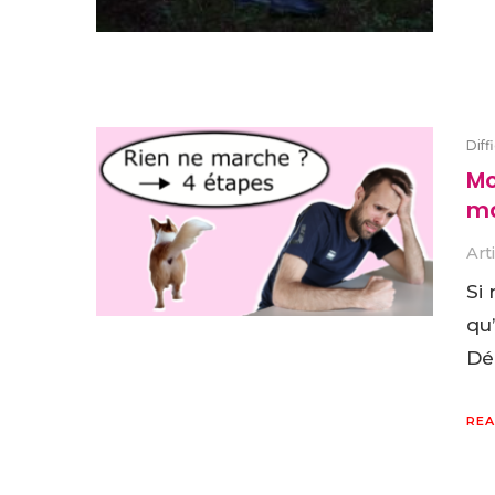
Diff
Mo
ma
Art
Si 
qu’
Dé
REA