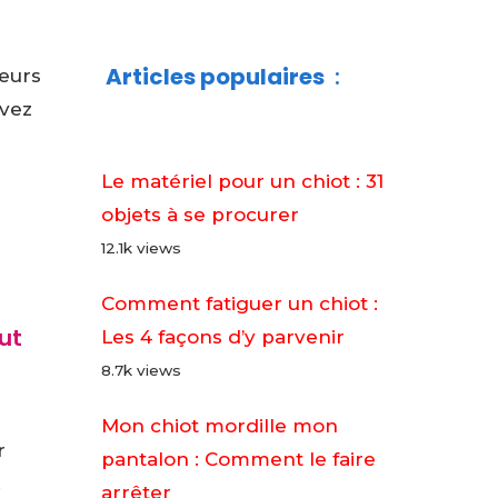
Articles populaires
:
ieurs
evez
Le matériel pour un chiot : 31
objets à se procurer
12.1k views
Comment fatiguer un chiot :
ut
Les 4 façons d’y parvenir
8.7k views
Mon chiot mordille mon
r
pantalon : Comment le faire
.
arrêter