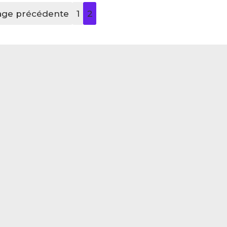
age précédente
1
2