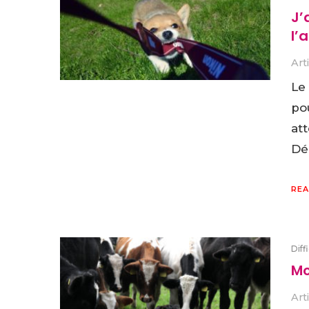
J’
l’
Art
Le
po
att
Dé
REA
Diff
Mo
Art