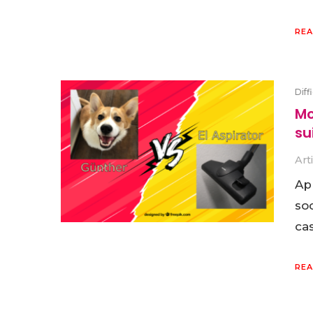
REA
Diff
Mo
su
Art
Apr
soc
cas
REA