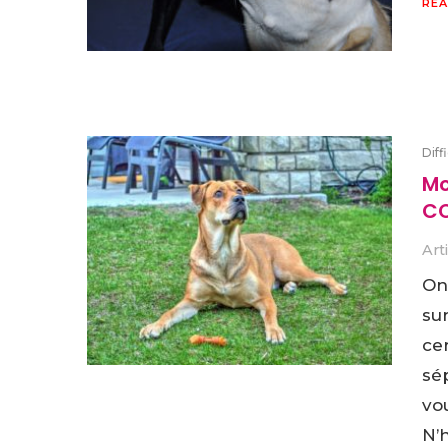
REA
Diff
Mo
CO
Art
On 
sur
ce
sé
vo
N’h