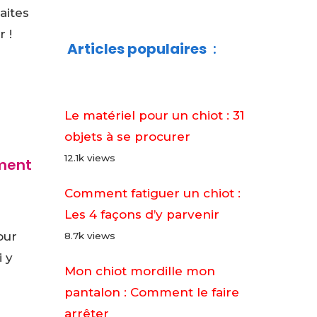
aites
r !
Articles populaires
:
Le matériel pour un chiot : 31
objets à se procurer
12.1k views
ment
Comment fatiguer un chiot :
Les 4 façons d’y parvenir
our
8.7k views
 y
Mon chiot mordille mon
pantalon : Comment le faire
arrêter