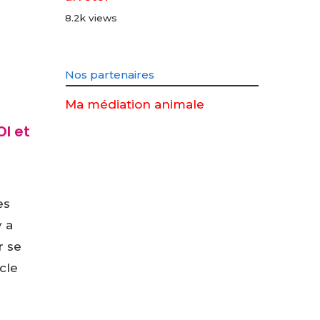
8.2k views
Nos partenaires
Ma médiation animale
I et
es
y a
r se
cle