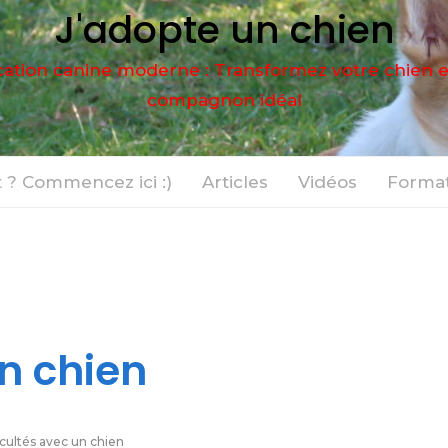
J'adopte un chien
ation canine moderne : Transformez votre chien 
compagnon idéal
 ? Commencez ici :)
Articles
Vidéos
Format
un chien
icultés avec un chien