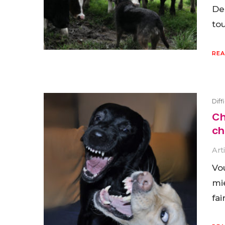
Des
tou
REA
Diff
Ch
ch
Art
Vo
mi
fai