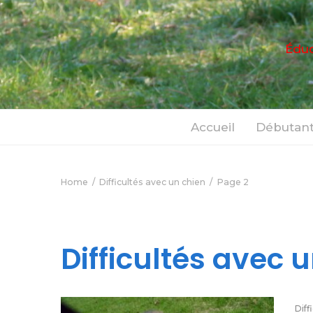
Éduc
Accueil
Débutant
Home
Difficultés avec un chien
Page 2
Difficultés avec 
Diff