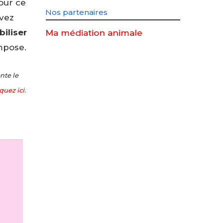
ur ce
Nos partenaires
uvez
iliser
Ma médiation animale
mpose.
nte le
iquez ici
.