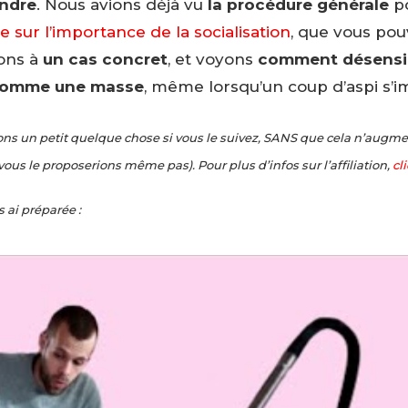
indre
. Nous avions déjà vu
la procédure générale
po
le sur l’importance de la socialisation
, que vous po
sons à
un cas concret
, et voyons
comment désensib
 comme une masse
, même lorsqu’un coup d’aspi s’i
uchons un petit quelque chose si vous le suivez, SANS que cela n’augme
ous le proposerions même pas). Pour plus d’infos sur l’affiliation,
cl
s ai préparée :