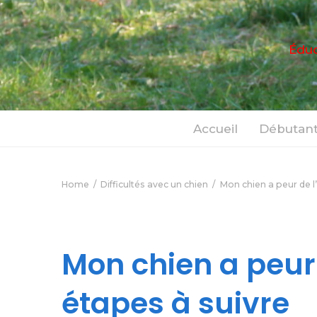
Éduc
Accueil
Débutant
Home
Difficultés avec un chien
Mon chien a peur de l’
Mon chien a peur 
étapes à suivre