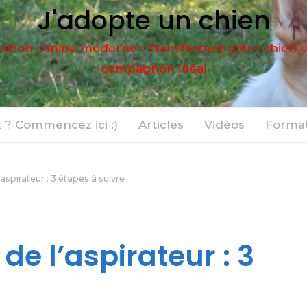
J'adopte un chien
ation canine moderne : Transformez votre chien 
compagnon idéal
 ? Commencez ici :)
Articles
Vidéos
Format
aspirateur : 3 étapes à suivre
de l’aspirateur : 3