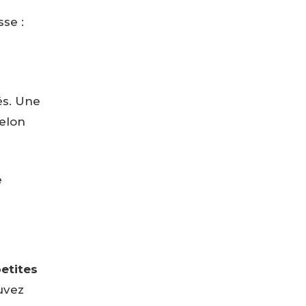
sse :
és. Une
selon
e
etites
ouvez