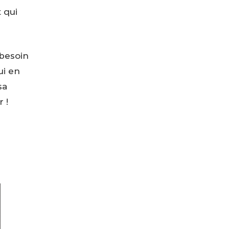
 qui
 besoin
ui en
sa
 !