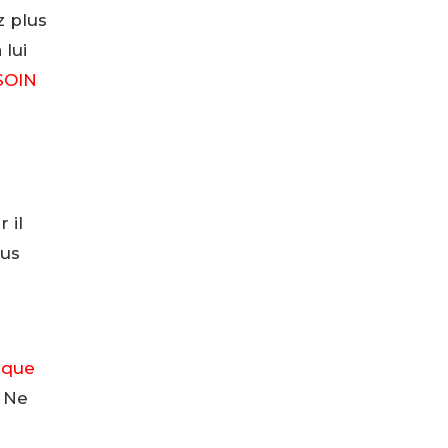
z plus
 lui
ESOIN
 il
ous
ique
. Ne
.