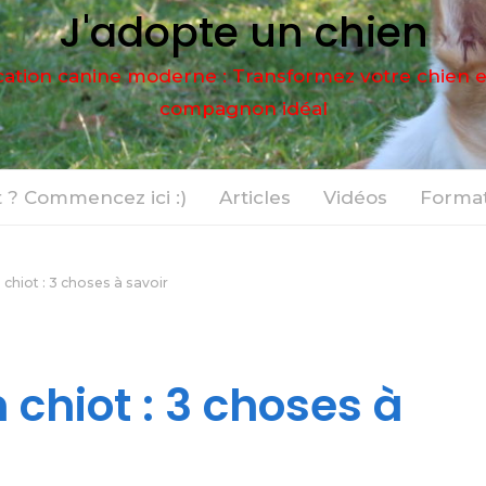
J'adopte un chien
ation canine moderne : Transformez votre chien 
compagnon idéal
 ? Commencez ici :)
Articles
Vidéos
Format
chiot : 3 choses à savoir
chiot : 3 choses à