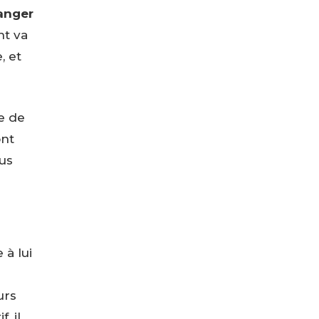
hanger
nt va
, et
de de
ont
ous
 à lui
urs
, il