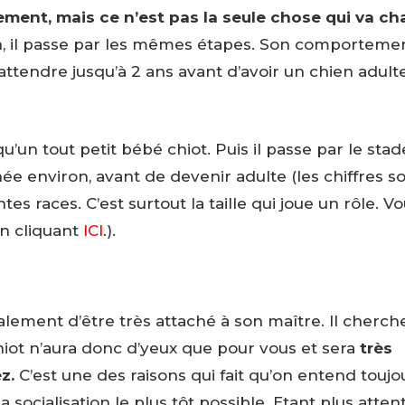
uement, mais ce n’est pas la seule chose qui va c
 il passe par les mêmes étapes. Son comporteme
endre jusqu’à 2 ans avant d’avoir un chien adulte
qu’un tout petit bébé chiot. Puis il passe par le sta
ée environ, avant de devenir adulte (les chiffres s
tes races. C’est surtout la taille qui joue un rôle. V
en cliquant
ICI
.).
lement d’être très attaché à son maître. Il cherche
 chiot n’aura donc d’yeux que pour vous et sera
très
z.
C’est une des raisons qui fait qu’on entend toujo
socialisation le plus tôt possible. Etant plus attentif