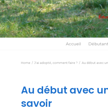
Éduc
Accueil
Débutant
Home
J'ai adopté, comment faire ?
Au début avec un 
Au début avec un 
savoir