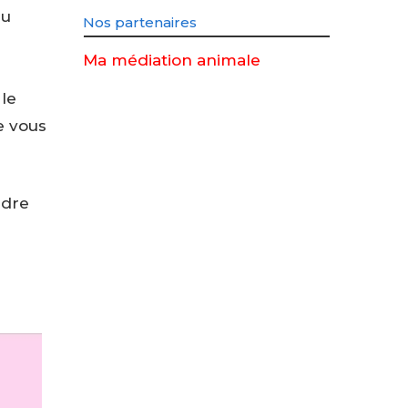
eu
Nos partenaires
Ma médiation animale
 le
e vous
ndre