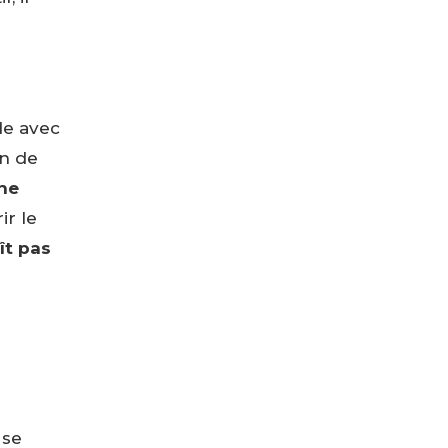
ade avec
in de
 ne
ir le
ît pas
 se