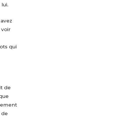
lui.
 avez
 voir
ots qui
it de
 que
atement
t de