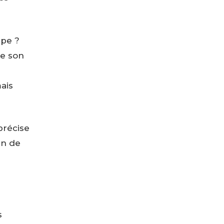
upe ?
de son
ais
précise
en de
s