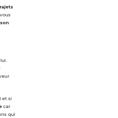
rajets
 vous
 son
ui.
e
veur
 et si
e
car
ons qui