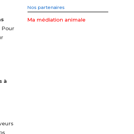
Nos partenaires
as
Ma médiation animale
. Pour
ur
s à
eveurs
os