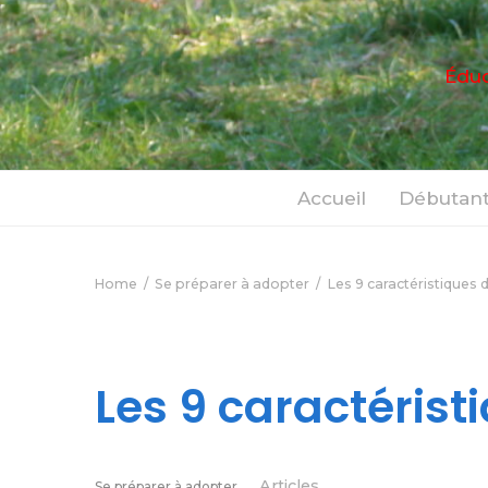
Éduc
Accueil
Débutant
Home
Se préparer à adopter
Les 9 caractéristiques 
Les 9 caractérist
Articles
Se préparer à adopter