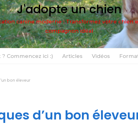
J'adopte un chien
ation canine moderne : Transformez votre chien 
compagnon idéal
 ? Commencez ici :)
Articles
Vidéos
Format
d’un bon éleveur
iques d’un bon éleveu