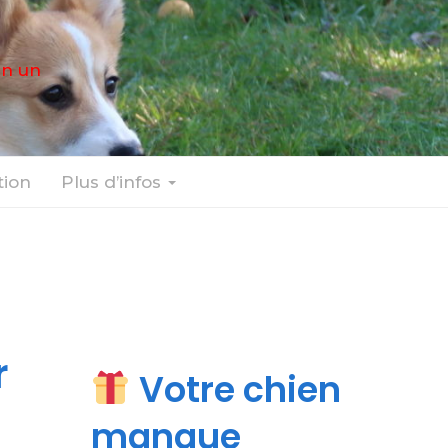
en un
ion
Plus d’infos
r
Votre chien
manque