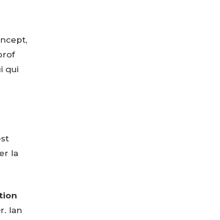
ncept,
prof
i qui
est
er la
tion
. Ian