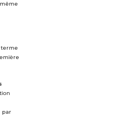
t même
e terme
remière
s
tion
 par