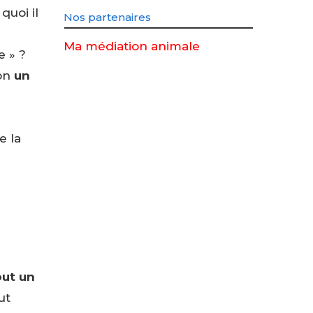
quoi il
Nos partenaires
Ma médiation animale
e » ?
on
un
e la
out un
ut