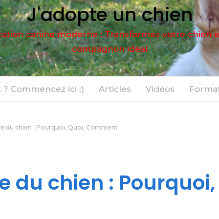
J'adopte un chien
ation canine moderne : Transformez votre chien 
compagnon idéal
 ? Commencez ici :)
Articles
Vidéos
Format
ve du chien : Pourquoi, Quoi, Comment
e du chien : Pourquoi,