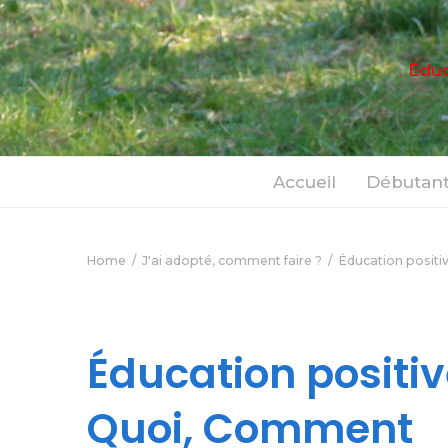
Éduc
Accueil
Débutant
Home
J'ai adopté, comment faire ?
Éducation positi
Éducation positiv
Quoi, Comment