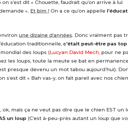
s’est dit « Chouette, faudrait qu’on arrive à lui
i demande ».
Et bim !
On a ce qu’on appelle
l’éduca
environ
une dizaine d’années
. Donc vraiment pas t
éducation traditionnelle,
c’était peut-être pas top
t mondial des loups (
Lucyan David Mech
, pour ne pa
chez les loups, toute la meute se bat en permanenc
 c’est presque devenu un mot tabou aujourd’hui). Do
s’est dit « Bah vas-y, on fait pareil avec nos chien
 ok, mais ça ne veut pas dire que le chien EST un l
AS un loup
(C’est à-peu-près autant un loup que v