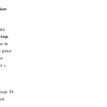
tion
rès
 top
.
s le
e pour
nc
s ».
oup. Et
ous