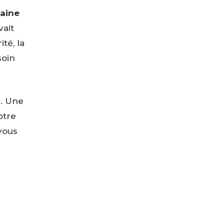
taine
vait
té, la
soin
. Une
otre
vous