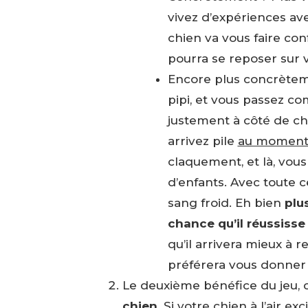
vivez d’expériences ave
chien va vous faire conf
pourra se reposer sur v
Encore plus concrète
pipi, et vous passez co
justement à côté de che
arrivez pile
au moment o
claquement, et là, vou
d’enfants. Avec toute ce
sang froid. Eh bien
plu
chance qu’il réussiss
qu’il arrivera mieux à r
préférera vous donner 
Le deuxième bénéfice du jeu, c
chien.
Si votre chien à l’air ex