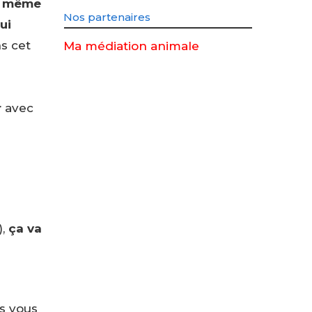
t
même
Nos partenaires
lui
ns cet
Ma médiation animale
r
avec
),
ça va
s vous