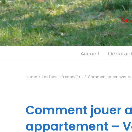
Éduc
Accueil
Débutant
Home
Les bases à connaître
Comment jouer avec so
Comment jouer a
appartement – V