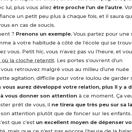
c lui, plus vous allez
être proche l’un de l’autre
. Vo
iance un petit peu plus à chaque fois, et il saura qu’
ous en cas de soucis.
ment ?
Prenons un exemple.
Vous partez pour une s
mme à votre habitude à côté de l’école qui se trouv
z vous. Petit hic, vous n’avez pas vu l’heure, et vou
ù la cloche retentit
. Les portes s’ouvrent d’un
s vous retrouvez malgré vous au milieu d’une nuée
tte agitation, difficile pour votre loulou de garder
s vous aurez développé votre relation, plus il y a 
e à vous donner son attention
à ce moment. Ça veu
ester prêt de vous, il
ne tirera que très peu sur sa l
son attention plutôt que de foncer sur les enfants.
’est que c’est
un excellent moyen de dépenser vo
cité, mais que ce n’est pas encore l’heure de la bala