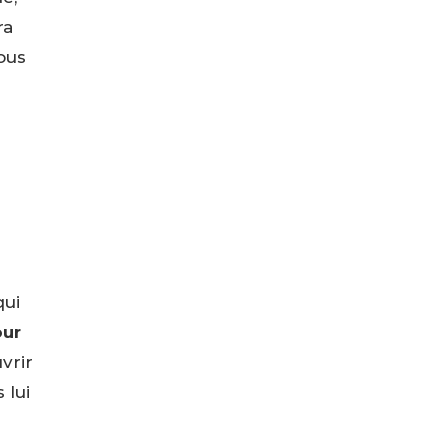
ra
ous
qui
our
vrir
 lui