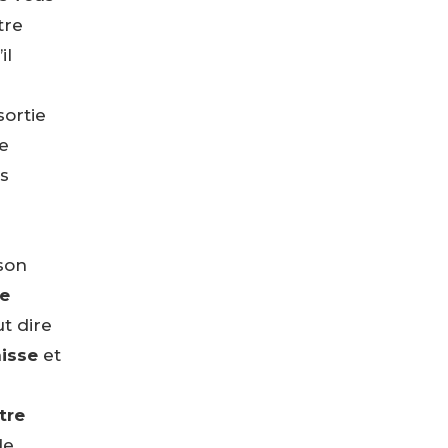
tre
il
ortie
e
s
 son
de
t dire
aisse
et
tre
de,