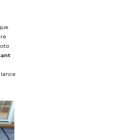
sque
tre
hoto
tant
 lance