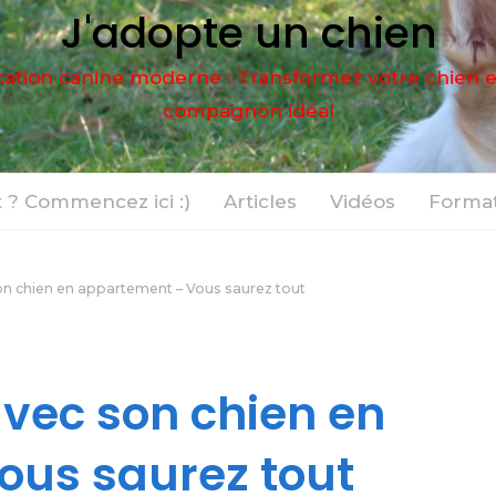
J'adopte un chien
ation canine moderne : Transformez votre chien 
compagnon idéal
 ? Commencez ici :)
Articles
Vidéos
Format
n chien en appartement – Vous saurez tout
vec son chien en
ous saurez tout